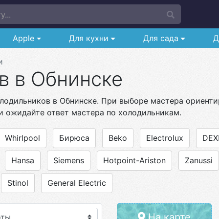
...
Apple
Для кухни
Для сада
Д
и
в в Обнинске
лодильников в Обнинске. При выборе мастера ориентир
и ожидайте ответ мастера по холодильникам.
Whirlpool
Бирюса
Beko
Electrolux
DEX
Hansa
Siemens
Hotpoint-Ariston
Zanussi
Stinol
General Electric
На карте