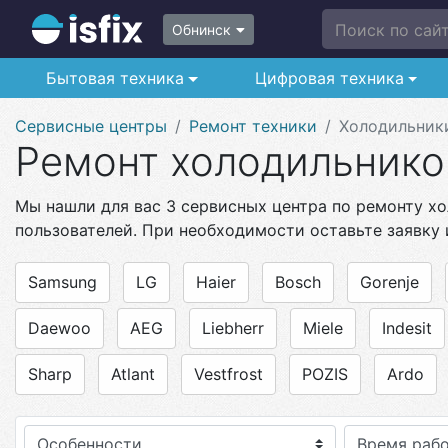
Поиск по сайту
Обнинск
Бытовая техника
Цифровая техника
Сервисные центры
Ремонт техники
Холодильник
Ремонт холодильнико
Мы нашли для вас 3 сервисных центра по ремонту хо
пользователей. При необходимости оставьте заявку 
Samsung
LG
Haier
Bosch
Gorenje
Daewoo
AEG
Liebherr
Miele
Indesit
Sharp
Atlant
Vestfrost
POZIS
Ardo
Особенности