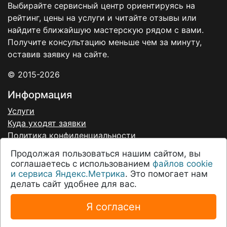
Выбирайте сервисный центр ориентируясь на
рейтинг, цены на услуги и читайте отзывы или
найдите ближайшую мастерскую рядом с вами.
Получите консультацию меньше чем за минуту,
оставив заявку на сайте.
© 2015-2026
Информация
Услуги
Куда уходят заявки
Политика конфиденциальности
Договор-оферта
Продолжая пользоваться нашим сайтом, вы
Согласие на обработку персональных данных
соглашаетесь с использованием
файлов cookie
О нас
и сервиса Яндекс.Метрика
. Это помогает нам
делать сайт удобнее для вас.
Соглашение
О проекте
Я согласен
Техподдержка