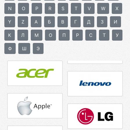
N
O
P
R
S
T
V
W
X
Y
Z
А
Б
В
Г
Д
З
И
К
Л
М
О
П
Р
С
Т
У
Ф
Ш
Э