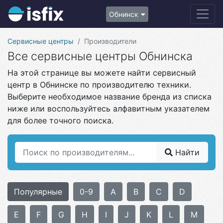
Обнинск
Сервисные центры
Производители
Все сервисные центры Обнинска
На этой странице вы можете найти сервисный
центр в Обнинске по производителю техники.
Выберите необходимое название бренда из списка
ниже или воспользуйтесь алфавитным указателем
для более точного поиска.
Найти
Популярные
0-9
A
B
C
D
E
F
G
H
I
J
K
L
M