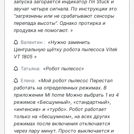
запуска загорается индикатор I’m Stuck и
звучат четыре сигнала. По инструкции это
"загрязнены или не срабатывают сенсоры
перепада высоты". Однако протирка и
продувка не помогают. »
Валентин :
«Нужно заменить
Центральную щётку робота пылесоса Vitek
VT 1805 »
Татьяна:
«Робот пылесос»
Елена:
«Мой робот пылесос Перестал
работать на определенных режимах. В
приложении Mi home Можно выбрать 1 из 4
режимов «Бесшумный», «стандартный»,
«интенсив» и «турбо». Робот работает
только на «бесшумном», на всех других
режимах после включения отключается
через пару минут. Просто выключается и