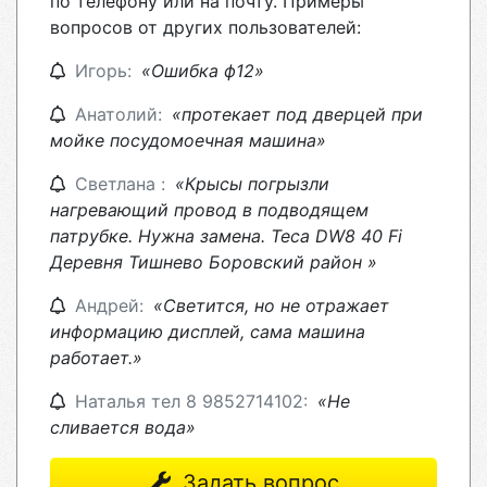
по телефону или на почту. Примеры
вопросов от других пользователей:
Игорь:
«Ошибка ф12»
Анатолий:
«протекает под дверцей при
мойке посудомоечная машина»
Светлана :
«Крысы погрызли
нагревающий провод в подводящем
патрубке. Нужна замена. Teca DW8 40 Fi
Деревня Тишнево Боровский район »
Андрей:
«Светится, но не отражает
информацию дисплей, сама машина
работает.»
Наталья тел 8 9852714102:
«Не
сливается вода»
Задать вопрос